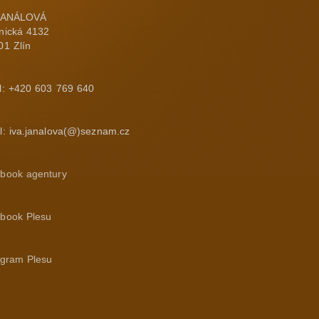
 JANÁLOVÁ
nická 4132
01 Zlín
l: +420 603 769 640
l: iva.janalova(@)seznam.cz
book agentury
book Plesu
agram Plesu