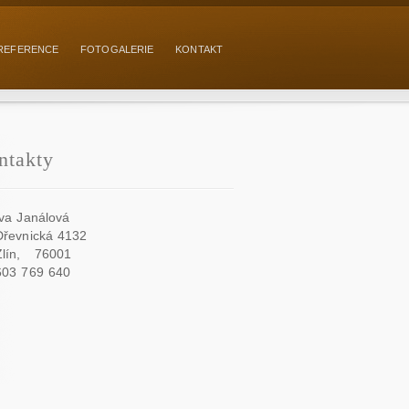
REFERENCE
FOTOGALERIE
KONTAKT
ntakty
Iva Janálová
Dřevnická 4132
Zlín,
76001
603 769 640