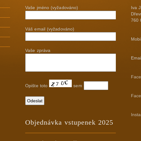
Vaše jméno (vyžadováno)
Iva
Dřev
760 
Váš email (vyžadováno)
Mobi
Vaše zpráva
Emai
Face
Opište toto
sem
Face
Inst
Objednávka vstupenek 2025