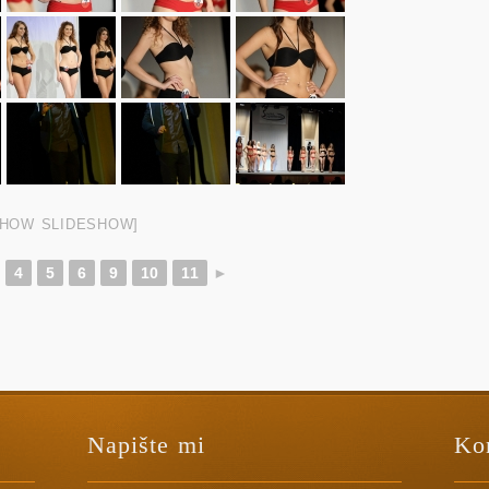
SHOW SLIDESHOW]
4
5
6
9
10
11
►
Napište mi
Ko