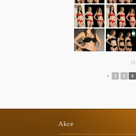
[
◄
1
2
3
Akce