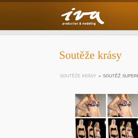
Soutěže krásy
SOUTĚŽE KRÁSY
»
SOUTĚŽ SUPER